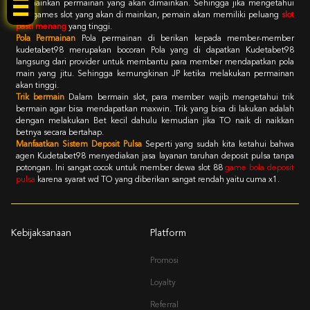
memainkan permainan yang akan dimainkan. Sehingga jika mengetahui
RTP games slot yang akan di mainkan, pemain akan memiliki peluang
slot
pasti menang
yang tinggi.
Pola Permainan
Pola permainan di berikan kepada member-member
kudetabet98 merupakan bocoran Pola yang di dapatkan Kudetabet98
langsung dari provider untuk membantu para member mendapatkan pola
main yang jitu. Sehingga kemungkinan JP ketika melakukan permainan
akan tinggi.
Trik bermain
Dalam bermain slot, para member wajib mengetahui trik
bermain agar bisa mendapatkan maxwin. Trik yang bisa di lakukan adalah
dengan melakukan Bet kecil dahulu kemudian jika TO naik di naikkan
betnya secara bertahap.
Manfaatkan Sistem Deposit Pulsa
Seperti yang sudah kita ketahui bahwa
agen Kudetabet98 menyediakan jasa layanan taruhan deposit pulsa tanpa
potongan. Ini sangat cocok untuk member dewa slot 88
game bola deposit
pulsa
karena syarat wd TO yang diberikan sangat rendah yaitu cuma x1.
Kebijaksanaan
Platform
Promosi
Loyalty
Referral