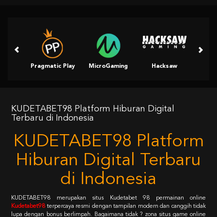
Pragmatic Play
MicroGaming
Hacksaw
King
KUDETABET98 Platform Hiburan Digital
Terbaru di Indonesia
KUDETABET98 Platform
Hiburan Digital Terbaru
di Indonesia
KUDETABET98 merupakan situs Kudetabet 98 permainan online
Kudetabet98
terpercaya resmi dengan tampilan modern dan canggih tidak
lupa dengan bonus berlimpah. Bagaimana tidak ? zona situs game online