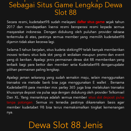
Sebagai Situs Game Lengkap Dewa
Slot 88
Secara resmi, kudetabet98 sudah melayani
daftar situs game
sejak tahun
2017 dan mendapatkan lisensi resmi beroperasi resmi kepada semua
masyarakat indonesia. Dengan didukung oleh puluhan provider raksasa
terkemuka di atas, pastinya semua member yang memilih kudetabet98
dijamin tidak akan kecewa lagi.
Selama 5 tahun berjalan, situs kudeta slotking99 telah banyak memberikan
inovasi terbaru situs bola slot yang di sediakan maupun promo dan event
yang di berikan. Apalagi jenis permainan dewa slot 88 memberikan yang
terbaik bagi para bettor dan member setia Kudetabet98 denganupdate
pilihan permainan paling lengkap.
Apalagi jaman sekarang yang sudah semakin maju, selain menggunakan
transaksi via metode bank bisa juga menggunakan E wallet . Bersama
Kudetabet98 para member mix parlay 365 juga bisa melakukan transaksi
khususnya deposit via pulsa saja dengan didukung oleh provider Telkomsel
Dan XL. Yang menariknya adalah semua member
situs slot deposit pulsa
tanpa potongan
.
Semua ini tersedia pastinya dikarenakan basis agar
member kudetabet 98 bisa terus memaksimalkan tingkat kemenangan
nya.
Dewa Slot 88 Jenis