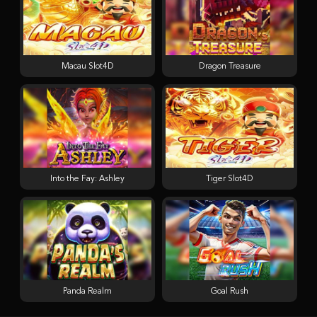
Macau Slot4D
Dragon Treasure
Into the Fay: Ashley
Tiger Slot4D
Panda Realm
Goal Rush