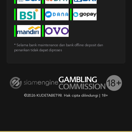
* Selama bank maintenance dan bank offline deposit dan
penarikan tidak dapat diproses
©2026 KUDETABET98. Hak cipta dilindungi | 18+