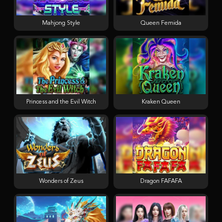
Mahjong Style
Queen Femida
Princess and the Evil Witch
Kraken Queen
Wonders of Zeus
Dragon FAFAFA