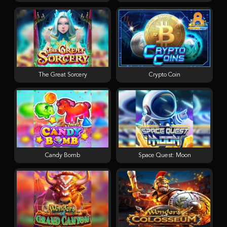
The Great Sorcery
Crypto Coin
Candy Bomb
Space Quest: Moon