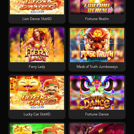
Lion Dance Slot4D
Fortune Realm
Fiery Lady
Mask of Truth Jumboways
Lucky Cat Slot4D
Fortune Dance