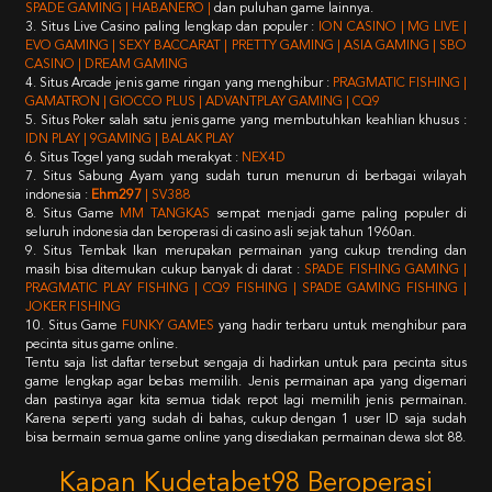
SPADE GAMING | HABANERO |
dan puluhan game lainnya.
3. Situs Live Casino paling lengkap dan populer :
ION CASINO | MG LIVE |
EVO GAMING | SEXY BACCARAT | PRETTY GAMING | ASIA GAMING | SBO
CASINO | DREAM GAMING
4. Situs Arcade jenis game ringan yang menghibur :
PRAGMATIC FISHING |
GAMATRON | GIOCCO PLUS | ADVANTPLAY GAMING | CQ9
5. Situs Poker salah satu jenis game yang membutuhkan keahlian khusus :
IDN PLAY | 9GAMING | BALAK PLAY
6. Situs Togel yang sudah merakyat :
NEX4D
7. Situs Sabung Ayam yang sudah turun menurun di berbagai wilayah
indonesia :
Ehm297
| SV388
8. Situs Game
MM TANGKAS
sempat menjadi game paling populer di
seluruh indonesia dan beroperasi di casino asli sejak tahun 1960an.
9. Situs Tembak Ikan merupakan permainan yang cukup trending dan
masih bisa ditemukan cukup banyak di darat :
SPADE FISHING GAMING |
PRAGMATIC PLAY FISHING | CQ9 FISHING | SPADE GAMING FISHING |
JOKER FISHING
10. Situs Game
FUNKY GAMES
yang hadir terbaru untuk menghibur para
pecinta situs game online.
Tentu saja list daftar tersebut sengaja di hadirkan untuk para pecinta situs
game lengkap agar bebas memilih. Jenis permainan apa yang digemari
dan pastinya agar kita semua tidak repot lagi memilih jenis permainan.
Karena seperti yang sudah di bahas, cukup dengan 1 user ID saja sudah
bisa bermain semua game online yang disediakan permainan dewa slot 88.
Kapan Kudetabet98 Beroperasi