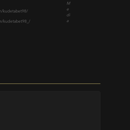
m/kudetabet98/
om/kudetabet98_/