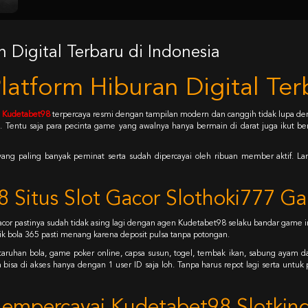
Digital Terbaru di Indonesia
tform Hiburan Digital Terb
e
Kudetabet98
terpercaya resmi dengan tampilan modern dan canggih tidak lupa den
entu saja para pecinta game yang awalnya hanya bermain di darat juga ikut ber
yang paling banyak peminat serta sudah dipercayai oleh ribuan member aktif. Lan
 Situs Slot Gacor Slothoki777 
gacor pastinya sudah tidak asing lagi dengan agen Kudetabet98 selaku bandar game in
ik bola 365 pasti menang karena deposit pulsa tanpa potongan.
e, taruhan bola, game poker online, capsa susun, togel, tembak ikan, sabung ayam 
isa di akses hanya dengan 1 user ID saja loh. Tanpa harus repot lagi serta unt