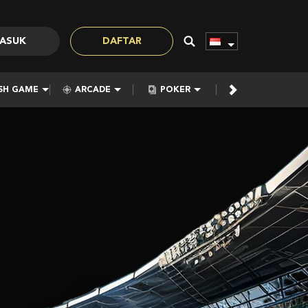
ASUK
DAFTAR
SH GAME
ARCADE
POKER
E-SPORTS