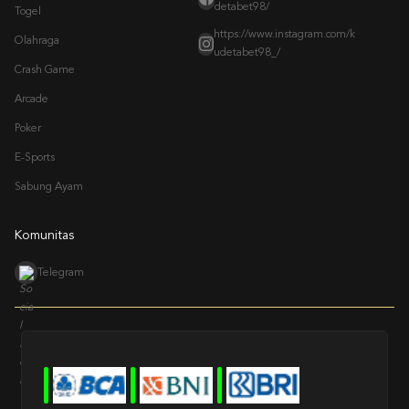
detabet98/
Togel
https://www.instagram.com/k
Olahraga
udetabet98_/
Crash Game
Arcade
Poker
E-Sports
Sabung Ayam
Komunitas
Telegram