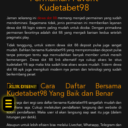
Kudetabet98
Jaman sekarang ini
dewa slot 88
memang menjadi permainan yang sudah
mendominasi. Bagaimana tidak, jenis permainan ini memberikan layanan
dewa slot 88 login sistem paling mudah untuk dicoba. Dengan primadona
permainan favoritnya adalah slot 88 yang menjadi barisan kedua setelah
pragmatic play.
Tidak tanggung, untuk sistem dewa slot 88 deposit pulsa juga sangat
mudah. Bahkan bersama Kudetabet98 yang mempromosikan deposit pulsa
tanpa potongan tentu saja memudahkan banyak member untuk meraih
kemenangan. Dewa slot 88 link alternatif nya cukup akses ke situs
kudetabet 98 saja maka kita sudah bisa akses secara mudah. Sistem dewa
slot 88 apk juga mengikuti modern nya jaman dan teknologi yang sudah
berkembang pesat
Dimana Cara Daftar Bersama
KLIK DISINI!
Kudetabet98 Yang Baik dan Benar
Tentu saja dari segi cara daftar bersama Kudetabet98 sangatlah mudah dan
sederhana saja. Cukup melakukan pendaftaran langsung dari website di
kolom pendaftaran. Maka user id akan langsung siap saat itu juga (dalam
hitungan per detik).
Ataupun untuk lebih efisien bisa melalui Livechat, Whatsapp, Telegram dan