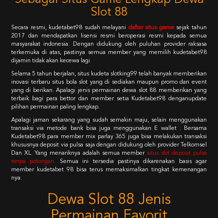
Sebagai Situs Game Lengkap Dewa
Slot 88
Secara resmi, kudetabet98 sudah melayani
daftar situs game
sejak tahun
2017 dan mendapatkan lisensi resmi beroperasi resmi kepada semua
masyarakat indonesia. Dengan didukung oleh puluhan provider raksasa
terkemuka di atas, pastinya semua member yang memilih kudetabet98
dijamin tidak akan kecewa lagi.
Selama 5 tahun berjalan, situs kudeta slotking99 telah banyak memberikan
inovasi terbaru situs bola slot yang di sediakan maupun promo dan event
yang di berikan. Apalagi jenis permainan dewa slot 88 memberikan yang
terbaik bagi para bettor dan member setia Kudetabet98 denganupdate
pilihan permainan paling lengkap.
Apalagi jaman sekarang yang sudah semakin maju, selain menggunakan
transaksi via metode bank bisa juga menggunakan E wallet . Bersama
Kudetabet98 para member mix parlay 365 juga bisa melakukan transaksi
khususnya deposit via pulsa saja dengan didukung oleh provider Telkomsel
Dan XL. Yang menariknya adalah semua member
situs slot deposit pulsa
tanpa potongan
.
Semua ini tersedia pastinya dikarenakan basis agar
member kudetabet 98 bisa terus memaksimalkan tingkat kemenangan
nya.
Dewa Slot 88 Jenis
Permainan Favorit