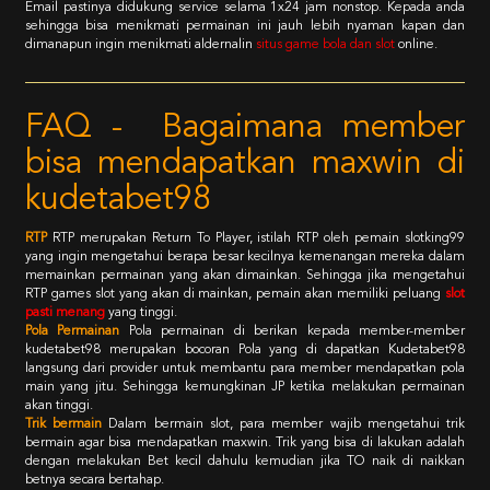
Email pastinya didukung service selama 1x24 jam nonstop. Kepada anda
sehingga bisa menikmati permainan ini jauh lebih nyaman kapan dan
dimanapun ingin menikmati aldernalin
situs game bola dan slot
online.
FAQ - Bagaimana member
bisa mendapatkan maxwin di
kudetabet98
RTP
RTP merupakan Return To Player, istilah RTP oleh pemain slotking99
yang ingin mengetahui berapa besar kecilnya kemenangan mereka dalam
memainkan permainan yang akan dimainkan. Sehingga jika mengetahui
RTP games slot yang akan di mainkan, pemain akan memiliki peluang
slot
pasti menang
yang tinggi.
Pola Permainan
Pola permainan di berikan kepada member-member
kudetabet98 merupakan bocoran Pola yang di dapatkan Kudetabet98
langsung dari provider untuk membantu para member mendapatkan pola
main yang jitu. Sehingga kemungkinan JP ketika melakukan permainan
akan tinggi.
Trik bermain
Dalam bermain slot, para member wajib mengetahui trik
bermain agar bisa mendapatkan maxwin. Trik yang bisa di lakukan adalah
dengan melakukan Bet kecil dahulu kemudian jika TO naik di naikkan
betnya secara bertahap.