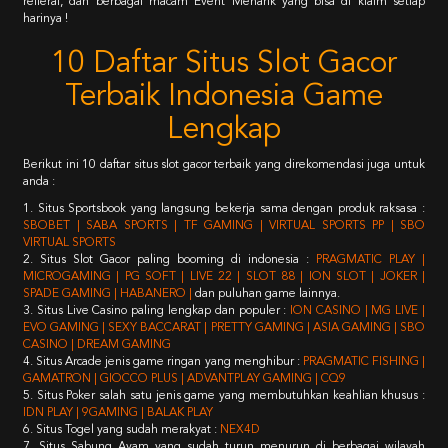
refferal, dan berbagai macam Event Menarik yang bisa di klaim setiap
harinya !
10 Daftar Situs Slot Gacor
Terbaik Indonesia Game
Lengkap
Berikut ini 10 daftar situs slot gacor terbaik yang direkomendasi juga untuk
anda :
1. Situs Sportsbook yang langsung bekerja sama dengan produk raksasa :
SBOBET | SABA SPORTS | TF GAMING | VIRTUAL SPORTS PP | SBO
VIRTUAL SPORTS
2. Situs Slot Gacor paling booming di indonesia :
PRAGMATIC PLAY |
MICROGAMING | PG SOFT | LIVE 22 | SLOT 88 | ION SLOT | JOKER |
SPADE GAMING | HABANERO |
dan puluhan game lainnya.
3. Situs Live Casino paling lengkap dan populer :
ION CASINO | MG LIVE |
EVO GAMING | SEXY BACCARAT | PRETTY GAMING | ASIA GAMING | SBO
CASINO | DREAM GAMING
4. Situs Arcade jenis game ringan yang menghibur :
PRAGMATIC FISHING |
GAMATRON | GIOCCO PLUS | ADVANTPLAY GAMING | CQ9
5. Situs Poker salah satu jenis game yang membutuhkan keahlian khusus :
IDN PLAY | 9GAMING | BALAK PLAY
6. Situs Togel yang sudah merakyat :
NEX4D
7. Situs Sabung Ayam yang sudah turun menurun di berbagai wilayah