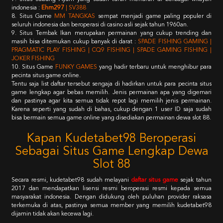
indonesia :
Ehm297
| SV388
8. Situs Game
MM TANGKAS
sempat menjadi game paling populer di
seluruh indonesia dan beroperasi di casino asli sejak tahun 1960an.
9. Situs Tembak Ikan merupakan permainan yang cukup trending dan
masih bisa ditemukan cukup banyak di darat :
SPADE FISHING GAMING |
PRAGMATIC PLAY FISHING | CQ9 FISHING | SPADE GAMING FISHING |
JOKER FISHING
10. Situs Game
FUNKY GAMES
yang hadir terbaru untuk menghibur para
pecinta situs game online.
Tentu saja list daftar tersebut sengaja di hadirkan untuk para pecinta situs
game lengkap agar bebas memilih. Jenis permainan apa yang digemari
dan pastinya agar kita semua tidak repot lagi memilih jenis permainan.
Karena seperti yang sudah di bahas, cukup dengan 1 user ID saja sudah
bisa bermain semua game online yang disediakan permainan dewa slot 88.
Kapan Kudetabet98 Beroperasi
Sebagai Situs Game Lengkap Dewa
Slot 88
Secara resmi, kudetabet98 sudah melayani
daftar situs game
sejak tahun
2017 dan mendapatkan lisensi resmi beroperasi resmi kepada semua
masyarakat indonesia. Dengan didukung oleh puluhan provider raksasa
terkemuka di atas, pastinya semua member yang memilih kudetabet98
dijamin tidak akan kecewa lagi.