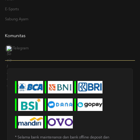
E-Sports
Sabung Ayam
Komunitas
Telegram
* Selama bank maintenance dan bank offline deposit dan