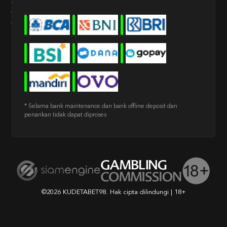
* Selama bank maintenance dan bank offline deposit dan
penarikan tidak dapat diproses
©2026 KUDETABET98. Hak cipta dilindungi | 18+