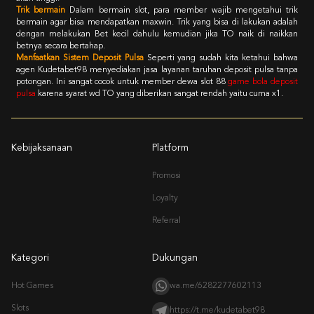
Trik bermain
Dalam bermain slot, para member wajib mengetahui trik
bermain agar bisa mendapatkan maxwin. Trik yang bisa di lakukan adalah
dengan melakukan Bet kecil dahulu kemudian jika TO naik di naikkan
betnya secara bertahap.
Manfaatkan Sistem Deposit Pulsa
Seperti yang sudah kita ketahui bahwa
agen Kudetabet98 menyediakan jasa layanan taruhan deposit pulsa tanpa
potongan. Ini sangat cocok untuk member dewa slot 88
game bola deposit
pulsa
karena syarat wd TO yang diberikan sangat rendah yaitu cuma x1.
Kebijaksanaan
Platform
Promosi
Loyalty
Referral
Kategori
Dukungan
Hot Games
wa.me/6282277602113
Slots
https://t.me/kudetabet98