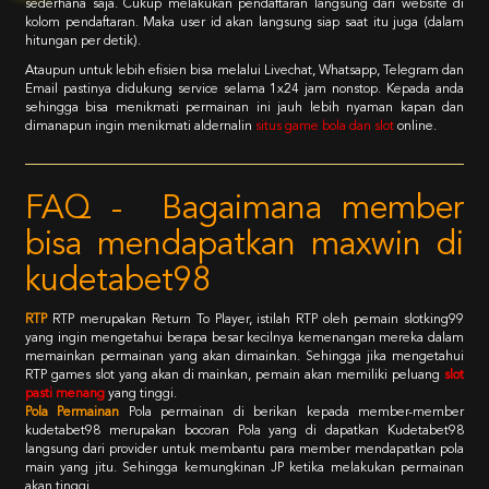
sederhana saja. Cukup melakukan pendaftaran langsung dari website di
kolom pendaftaran. Maka user id akan langsung siap saat itu juga (dalam
hitungan per detik).
Ataupun untuk lebih efisien bisa melalui Livechat, Whatsapp, Telegram dan
Email pastinya didukung service selama 1x24 jam nonstop. Kepada anda
sehingga bisa menikmati permainan ini jauh lebih nyaman kapan dan
dimanapun ingin menikmati aldernalin
situs game bola dan slot
online.
FAQ - Bagaimana member
bisa mendapatkan maxwin di
kudetabet98
RTP
RTP merupakan Return To Player, istilah RTP oleh pemain slotking99
yang ingin mengetahui berapa besar kecilnya kemenangan mereka dalam
memainkan permainan yang akan dimainkan. Sehingga jika mengetahui
RTP games slot yang akan di mainkan, pemain akan memiliki peluang
slot
pasti menang
yang tinggi.
Pola Permainan
Pola permainan di berikan kepada member-member
kudetabet98 merupakan bocoran Pola yang di dapatkan Kudetabet98
langsung dari provider untuk membantu para member mendapatkan pola
main yang jitu. Sehingga kemungkinan JP ketika melakukan permainan
akan tinggi.