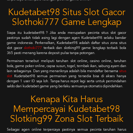
Kudetabet98 Situs Slot Gacor
Slothoki777 Game Lengkap
Siapa itu kudetabet98 ? Jika anda merupakan pecinta situs slot gacor
pastinya sudah tidak asing lagi dengan agen Kudetabet98 selaku bandar
game indonesia. Perkenalkan, Kudetabet98 adalah daftar situs zona situs
slot gacor
slothoki777
terbaik dan slotking99 game lengkap terbaik bola
365 pasti menang karena deposit pulsa tanpa potongan.
Permainan tersebut meliputi taruhan slot online, casino online, taruhan
bola, game poker online, capsa susun, togel, tembak ikan, sabung ayam dan
lain sebagainya. Dan yang menariknya adalah bila mendaftar bersama
situs
slot
Kudetabet98 semua permainan yang tersedia bisa di akses hanya
dengan 1 user ID saja loh. Tanpa harus repot lagi serta untuk pemindahan
saldo dari kudetabet game yang berlaku semuanya otomatis dipindahkan.
Kenapa Kita Harus
Mempercayai Kudetabet98
Slotking99 Zona Slot Terbaik
Sebagai agen online terpercaya pastinya semua pecinta taruhan harus