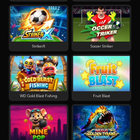
StrikerX
Soccer Striker
WD Gold Blast Fishing
Fruit Blast