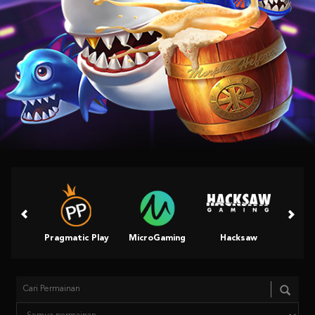
Pragmatic Play
MicroGaming
Hacksaw
King