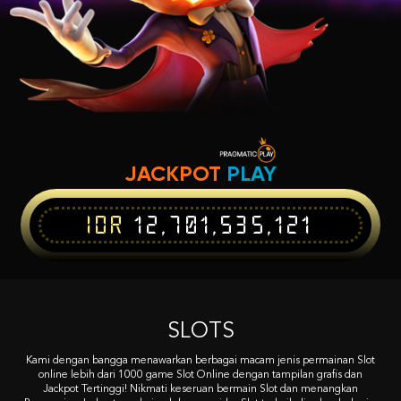
JACKPOT
PLAY
IDR
12,701,535,121
SLOTS
Kami dengan bangga menawarkan berbagai macam jenis permainan Slot
online lebih dari 1000 game Slot Online dengan tampilan grafis dan
Jackpot Tertinggi! Nikmati keseruan bermain Slot dan menangkan