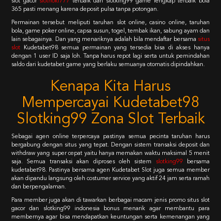
slot gacor
slothoki777
terbaik dan slotking99 game lengkap terbaik bola
365 pasti menang karena deposit pulsa tanpa potongan.
Permainan tersebut meliputi taruhan slot online, casino online, taruhan
bola, game poker online, capsa susun, togel, tembak ikan, sabung ayam dan
lain sebagainya. Dan yang menariknya adalah bila mendaftar bersama
situs
slot
Kudetabet98 semua permainan yang tersedia bisa di akses hanya
dengan 1 user ID saja loh. Tanpa harus repot lagi serta untuk pemindahan
saldo dari kudetabet game yang berlaku semuanya otomatis dipindahkan.
Kenapa Kita Harus
Mempercayai Kudetabet98
Slotking99 Zona Slot Terbaik
Sebagai agen online terpercaya pastinya semua pecinta taruhan harus
bergabung dengan situs yang tepat. Dengan sistem transaksi deposit dan
withdraw yang super cepat yaitu hanya memakan waktu maksimal 5 menit
saja. Semua transaksi akan diproses oleh sistem
slotking99
bersama
kudetabet98. Pastinya bersama agen Kudetabet Slot juga semua member
akan dipandu langsung oleh costumer service yang aktif 24 jam serta ramah
dan berpengalaman.
Para member juga akan di tawarkan berbagai macam jenis promo situs slot
gacor dan slotking99 indonesia bonus menarik agar membantu para
membernya agar bisa mendapatkan keuntungan serta kemenangan yang