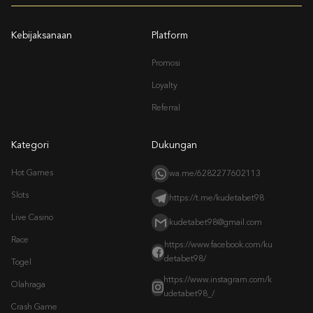
Kebijaksanaan
Platform
Promosi
Loyalty
Referral
Kategori
Dukungan
Hot Games
wa.me/6282277602113
Slots
https://t.me/kudetabet98
Live Casino
kudetabet98@gmail.com
Race
https://www.facebook.com/ku
detabet98/
Togel
https://www.instagram.com/k
Olahraga
udetabet98_/
Crash Game