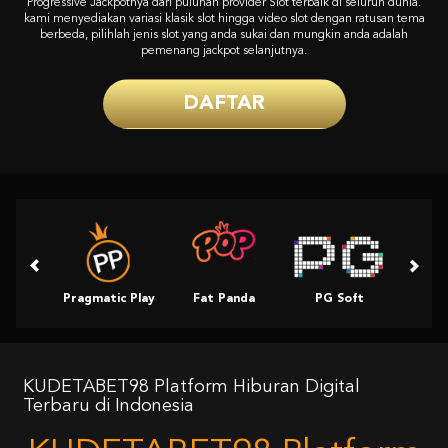
Progressive Jackpotnya dari puluhan provider Slot terbaik di seluruh dunia.
kami menyediakan variasi klasik slot hingga video slot dengan ratusan tema
berbeda, pilihlah jenis slot yang anda sukai dan mungkin anda adalah
pemenang jackpot selanjutnya.
DAFTAR
Pragmatic Play
Fat Panda
PG Soft
Slot
KUDETABET98 Platform Hiburan Digital
Terbaru di Indonesia