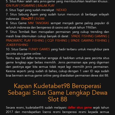
5. Situs Poker salah satu jenis game yang membutuhkan keahlian khusus :
IDN PLAY | 9GAMING | BALAK PLAY
6. Situs Togel yang sudah merakyat :
NEX4D
7. Situs Sabung Ayam yang sudah turun menurun di berbagai wilayah
indonesia :
Ehm297
| SV388
8. Situs Game
MM TANGKAS
sempat menjadi game paling populer di
seluruh indonesia dan beroperasi di casino asli sejak tahun 1960an.
9. Situs Tembak Ikan merupakan permainan yang cukup trending dan
masih bisa ditemukan cukup banyak di darat :
SPADE FISHING GAMING |
PRAGMATIC PLAY FISHING | CQ9 FISHING | SPADE GAMING FISHING |
JOKER FISHING
10. Situs Game
FUNKY GAMES
yang hadir terbaru untuk menghibur para
pecinta situs game online.
Tentu saja list daftar tersebut sengaja di hadirkan untuk para pecinta situs
game lengkap agar bebas memilih. Jenis permainan apa yang digemari
dan pastinya agar kita semua tidak repot lagi memilih jenis permainan.
Karena seperti yang sudah di bahas, cukup dengan 1 user ID saja sudah
bisa bermain semua game online yang disediakan permainan dewa slot 88.
Kapan Kudetabet98 Beroperasi
Sebagai Situs Game Lengkap Dewa
Slot 88
Secara resmi, kudetabet98 sudah melayani
daftar situs game
sejak tahun
2017 dan mendapatkan lisensi resmi beroperasi resmi kepada semua