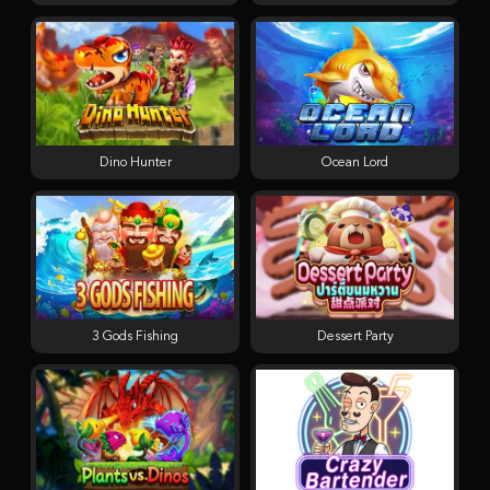
Dino Hunter
Ocean Lord
3 Gods Fishing
Dessert Party