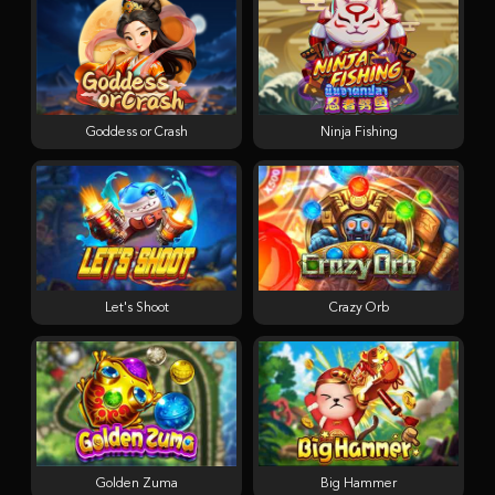
Goddess or Crash
Ninja Fishing
Let's Shoot
Crazy Orb
Golden Zuma
Big Hammer