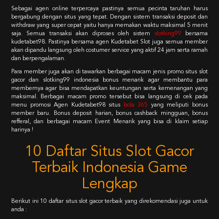
Sebagai agen online terpercaya pastinya semua pecinta taruhan harus
bergabung dengan situs yang tepat. Dengan sistem transaksi deposit dan
withdraw yang super cepat yaitu hanya memakan waktu maksimal 5 menit
saja. Semua transaksi akan diproses oleh sistem
slotking99
bersama
kudetabet98. Pastinya bersama agen Kudetabet Slot juga semua member
akan dipandu langsung oleh costumer service yang aktif 24 jam serta ramah
dan berpengalaman.
Para member juga akan di tawarkan berbagai macam jenis promo situs slot
gacor dan slotking99 indonesia bonus menarik agar membantu para
membernya agar bisa mendapatkan keuntungan serta kemenangan yang
maksimal. Berbagai macam promo tersebut bisa langsung di cek pada
menu promosi Agen Kudetabet98 situs
bola 365
yang meliputi bonus
member baru. Bonus deposit harian, bonus cashback mingguan, bonus
refferal, dan berbagai macam Event Menarik yang bisa di klaim setiap
harinya !
10 Daftar Situs Slot Gacor
Terbaik Indonesia Game
Lengkap
Berikut ini 10 daftar situs slot gacor terbaik yang direkomendasi juga untuk
anda :