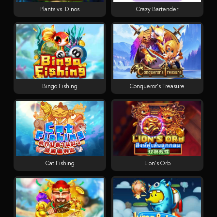
Plants vs. Dinos
Crazy Bartender
Bingo Fishing
Conqueror's Treasure
Cat Fishing
Lion's Orb