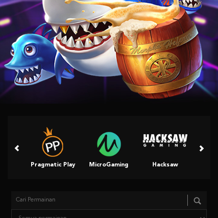
Pragmatic Play
MicroGaming
Hacksaw
King