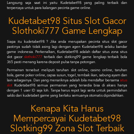
Langsung saja saat ini yaitu Kudetabet98 yang paling terbaik dan
terpercaya untuk para kalangan pecinta game online.
Kudetabet98 Situs Slot Gacor
Slothoki777 Game Lengkap
Siapa itu kudetabet98 ? Jika anda merupakan pecinta situs slot gacor
pastinya sudah tidak asing lagi dengan agen Kudetabet98 selaku bandar
game indonesia. Perkenalkan, Kudetabet98 adalah daftar situs zona situs
slot gacor
slothoki777
terbaik dan slotking99 game lengkap terbaik bola
365 pasti menang karena deposit pulsa tanpa potongan.
Permainan tersebut meliputi taruhan slot online, casino online, taruhan
bola, game poker online, capsa susun, togel, tembak ikan, sabung ayam dan
lain sebagainya. Dan yang menariknya adalah bila mendaftar bersama
situs
slot
Kudetabet98 semua permainan yang tersedia bisa di akses hanya
dengan 1 user ID saja loh. Tanpa harus repot lagi serta untuk pemindahan
saldo dari kudetabet game yang berlaku semuanya otomatis dipindahkan.
Kenapa Kita Harus
Mempercayai Kudetabet98
Slotking99 Zona Slot Terbaik