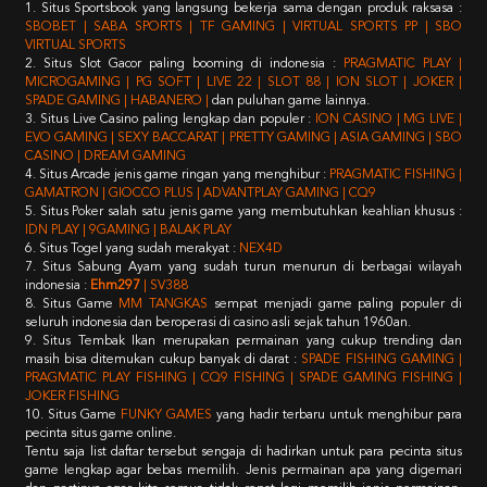
1. Situs Sportsbook yang langsung bekerja sama dengan produk raksasa :
SBOBET | SABA SPORTS | TF GAMING | VIRTUAL SPORTS PP | SBO
VIRTUAL SPORTS
2. Situs Slot Gacor paling booming di indonesia :
PRAGMATIC PLAY |
MICROGAMING | PG SOFT | LIVE 22 | SLOT 88 | ION SLOT | JOKER |
SPADE GAMING | HABANERO |
dan puluhan game lainnya.
3. Situs Live Casino paling lengkap dan populer :
ION CASINO | MG LIVE |
EVO GAMING | SEXY BACCARAT | PRETTY GAMING | ASIA GAMING | SBO
CASINO | DREAM GAMING
4. Situs Arcade jenis game ringan yang menghibur :
PRAGMATIC FISHING |
GAMATRON | GIOCCO PLUS | ADVANTPLAY GAMING | CQ9
5. Situs Poker salah satu jenis game yang membutuhkan keahlian khusus :
IDN PLAY | 9GAMING | BALAK PLAY
6. Situs Togel yang sudah merakyat :
NEX4D
7. Situs Sabung Ayam yang sudah turun menurun di berbagai wilayah
indonesia :
Ehm297
| SV388
8. Situs Game
MM TANGKAS
sempat menjadi game paling populer di
seluruh indonesia dan beroperasi di casino asli sejak tahun 1960an.
9. Situs Tembak Ikan merupakan permainan yang cukup trending dan
masih bisa ditemukan cukup banyak di darat :
SPADE FISHING GAMING |
PRAGMATIC PLAY FISHING | CQ9 FISHING | SPADE GAMING FISHING |
JOKER FISHING
10. Situs Game
FUNKY GAMES
yang hadir terbaru untuk menghibur para
pecinta situs game online.
Tentu saja list daftar tersebut sengaja di hadirkan untuk para pecinta situs
game lengkap agar bebas memilih. Jenis permainan apa yang digemari