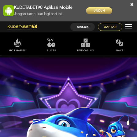
×
KUDETABET98 Aplikasi Mobile
UNDUH
Jangan tampilkan lagi hari ini
MASUK
DAFTAR
HOT GAMES
SLOTS
LIVE CASINO
RACE
;;