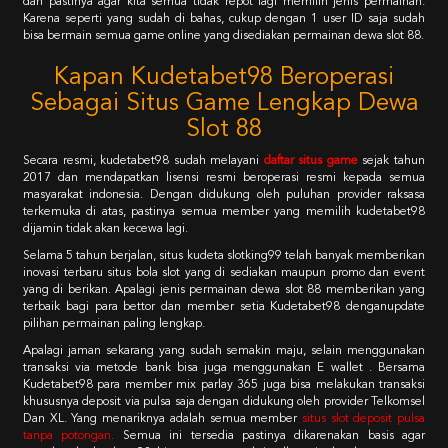
dan pastinya agar kita semua tidak repot lagi memilih jenis permainan.
Karena seperti yang sudah di bahas, cukup dengan 1 user ID saja sudah
bisa bermain semua game online yang disediakan permainan dewa slot 88.
Kapan Kudetabet98 Beroperasi
Sebagai Situs Game Lengkap Dewa
Slot 88
Secara resmi, kudetabet98 sudah melayani
daftar situs game
sejak tahun
2017 dan mendapatkan lisensi resmi beroperasi resmi kepada semua
masyarakat indonesia. Dengan didukung oleh puluhan provider raksasa
terkemuka di atas, pastinya semua member yang memilih kudetabet98
dijamin tidak akan kecewa lagi.
Selama 5 tahun berjalan, situs kudeta slotking99 telah banyak memberikan
inovasi terbaru situs bola slot yang di sediakan maupun promo dan event
yang di berikan. Apalagi jenis permainan dewa slot 88 memberikan yang
terbaik bagi para bettor dan member setia Kudetabet98 denganupdate
pilihan permainan paling lengkap.
Apalagi jaman sekarang yang sudah semakin maju, selain menggunakan
transaksi via metode bank bisa juga menggunakan E wallet . Bersama
Kudetabet98 para member mix parlay 365 juga bisa melakukan transaksi
khususnya deposit via pulsa saja dengan didukung oleh provider Telkomsel
Dan XL. Yang menariknya adalah semua member
situs slot deposit pulsa
tanpa potongan
.
Semua ini tersedia pastinya dikarenakan basis agar