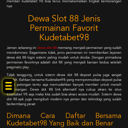
member kudetabet 98 bisa terus memaksimalkan tingkat kemenangan
nya.
Dewa Slot 88 Jenis
Permainan Favorit
Kudetabet98
Jaman sekarang ini
dewa slot 88
memang menjadi permainan yang sudah
mendominasi. Bagaimana tidak, jenis permainan ini memberikan layanan
dewa slot 88 login sistem paling mudah untuk dicoba. Dengan primadona
permainan favoritnya adalah slot 88 yang menjadi barisan kedua setelah
pragmatic play.
KLIK DISINI!
Tidak tanggung, untuk sistem dewa slot 88 deposit pulsa juga sangat
mudah. Bahkan bersama Kudetabet98 yang mempromosikan deposit pulsa
tanpa potongan tentu saja memudahkan banyak member untuk meraih
kemenangan. Dewa slot 88 link alternatif nya cukup akses ke situs
kudetabet 98 saja maka kita sudah bisa akses secara mudah. Sistem dewa
slot 88 apk juga mengikuti modern nya jaman dan teknologi yang sudah
berkembang pesat
Dimana Cara Daftar Bersama
Kudetabet98 Yang Baik dan Benar