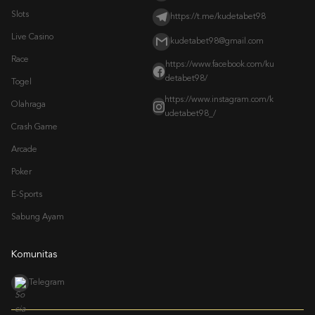
Slots
https://t.me/kudetabet98
Live Casino
kudetabet98@gmail.com
Race
https://www.facebook.com/ku
detabet98/
Togel
https://www.instagram.com/k
Olahraga
udetabet98_/
Crash Game
Arcade
Poker
E-Sports
Sabung Ayam
Komunitas
Telegram