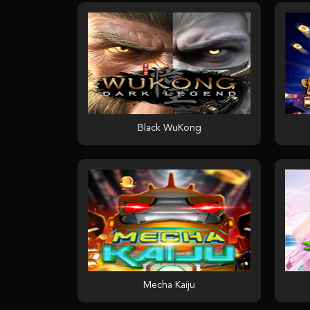
Black WuKong
Mecha Kaiju