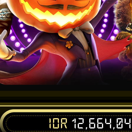
IDR
12,664,0