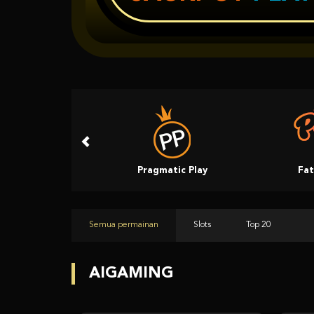
Pragmatic Play
Fat
Semua permainan
Slots
Top 20
AIGAMING