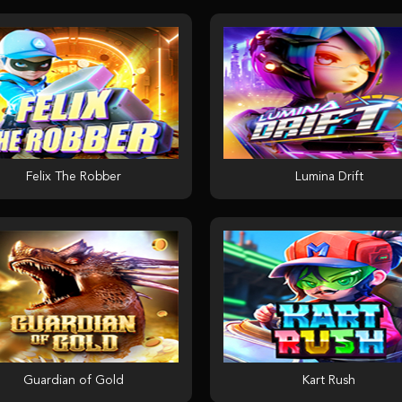
Felix The Robber
Lumina Drift
Guardian of Gold
Kart Rush