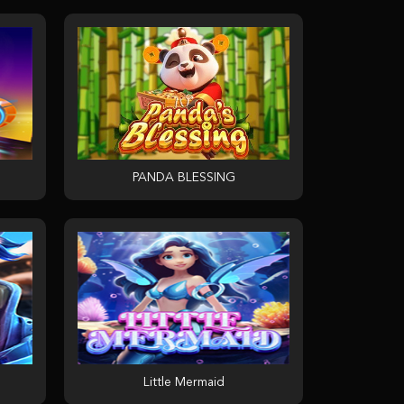
PANDA BLESSING
Little Mermaid