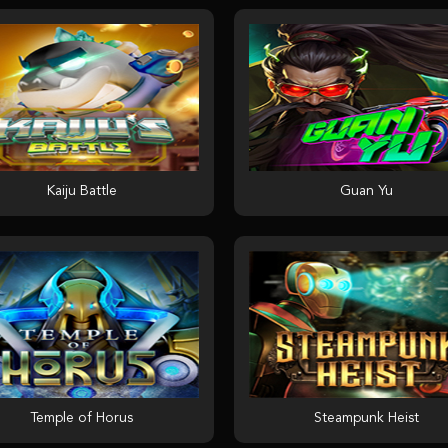
Kaiju Battle
Guan Yu
Temple of Horus
Steampunk Heist