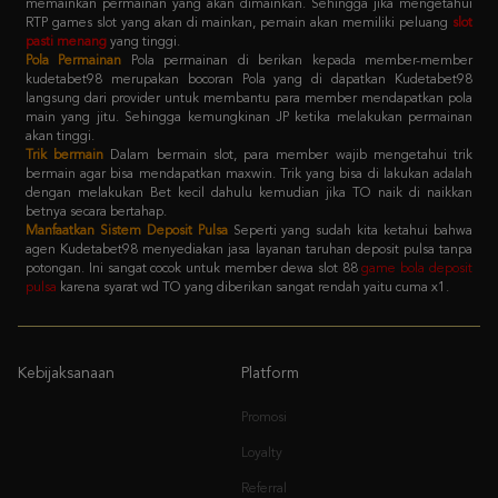
RTP games slot yang akan di mainkan, pemain akan memiliki peluang
slot
pasti menang
yang tinggi.
Pola Permainan
Pola permainan di berikan kepada member-member
kudetabet98 merupakan bocoran Pola yang di dapatkan Kudetabet98
langsung dari provider untuk membantu para member mendapatkan pola
main yang jitu. Sehingga kemungkinan JP ketika melakukan permainan
akan tinggi.
Trik bermain
Dalam bermain slot, para member wajib mengetahui trik
bermain agar bisa mendapatkan maxwin. Trik yang bisa di lakukan adalah
dengan melakukan Bet kecil dahulu kemudian jika TO naik di naikkan
betnya secara bertahap.
Manfaatkan Sistem Deposit Pulsa
Seperti yang sudah kita ketahui bahwa
agen Kudetabet98 menyediakan jasa layanan taruhan deposit pulsa tanpa
potongan. Ini sangat cocok untuk member dewa slot 88
game bola deposit
pulsa
karena syarat wd TO yang diberikan sangat rendah yaitu cuma x1.
Kebijaksanaan
Platform
Promosi
Loyalty
Referral