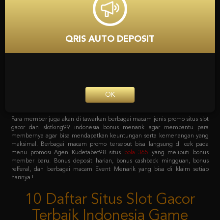
Mempercayai Kudetabet98
Slotking99 Zona Slot Terbaik
QRIS AUTO DEPOSIT
Sebagai agen online terpercaya pastinya semua pecinta taruhan harus
bergabung dengan situs yang tepat. Dengan sistem transaksi deposit dan
withdraw yang super cepat yaitu hanya memakan waktu maksimal 5 menit
saja. Semua transaksi akan diproses oleh sistem
slotking99
bersama
kudetabet98. Pastinya bersama agen Kudetabet Slot juga semua member
akan dipandu langsung oleh costumer service yang aktif 24 jam serta ramah
OK
dan berpengalaman.
Para member juga akan di tawarkan berbagai macam jenis promo situs slot
gacor dan slotking99 indonesia bonus menarik agar membantu para
membernya agar bisa mendapatkan keuntungan serta kemenangan yang
maksimal. Berbagai macam promo tersebut bisa langsung di cek pada
menu promosi Agen Kudetabet98 situs
bola 365
yang meliputi bonus
member baru. Bonus deposit harian, bonus cashback mingguan, bonus
refferal, dan berbagai macam Event Menarik yang bisa di klaim setiap
harinya !
10 Daftar Situs Slot Gacor
Terbaik Indonesia Game