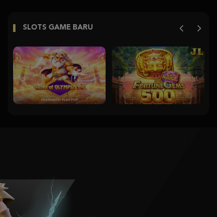
IDR
2,412,000.00
SLOTS GAME BARU
Sweet Bonanza 1000
penabe****k
IDR
2,368,900.00
Gates of Olympus™
vandy****5
IDR
2,077,460.00
Mahjong Wins 3 – Black Scatter
ka****b
IDR
1,820,000.00
Sweet Bonanza 1000
penabe****k
IDR
1,742,480.00
Starlight Princess™ 1000