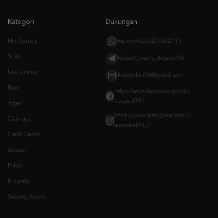
Kategori
Dukungan
Hot Games
wa.me/6282277602113
Slots
https://t.me/kudetabet98
Live Casino
kudetabet98@gmail.com
Race
https://www.facebook.com/ku
detabet98/
Togel
https://www.instagram.com/k
Olahraga
udetabet98_/
Crash Game
Arcade
Poker
E-Sports
Sabung Ayam
Komunitas