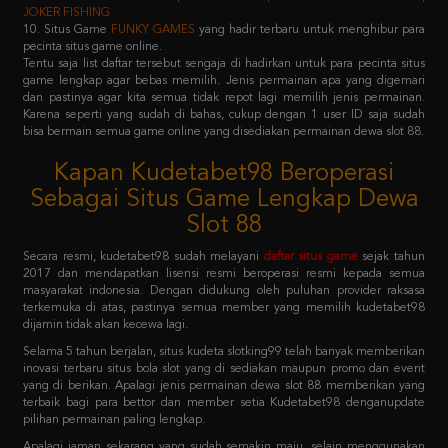
10. Situs Game
FUNKY GAMES
yang hadir terbaru untuk menghibur para
pecinta situs game online.
Tentu saja list daftar tersebut sengaja di hadirkan untuk para pecinta situs
game lengkap agar bebas memilih. Jenis permainan apa yang digemari
dan pastinya agar kita semua tidak repot lagi memilih jenis permainan.
Karena seperti yang sudah di bahas, cukup dengan 1 user ID saja sudah
bisa bermain semua game online yang disediakan permainan dewa slot 88.
Kapan Kudetabet98 Beroperasi
Sebagai Situs Game Lengkap Dewa
Slot 88
Secara resmi, kudetabet98 sudah melayani
daftar situs game
sejak tahun
2017 dan mendapatkan lisensi resmi beroperasi resmi kepada semua
masyarakat indonesia. Dengan didukung oleh puluhan provider raksasa
terkemuka di atas, pastinya semua member yang memilih kudetabet98
dijamin tidak akan kecewa lagi.
Selama 5 tahun berjalan, situs kudeta slotking99 telah banyak memberikan
inovasi terbaru situs bola slot yang di sediakan maupun promo dan event
yang di berikan. Apalagi jenis permainan dewa slot 88 memberikan yang
terbaik bagi para bettor dan member setia Kudetabet98 denganupdate
pilihan permainan paling lengkap.
Apalagi jaman sekarang yang sudah semakin maju, selain menggunakan
transaksi via metode bank bisa juga menggunakan E wallet . Bersama