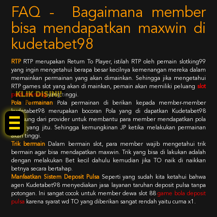
FAQ - Bagaimana member
bisa mendapatkan maxwin di
kudetabet98
RTP
RTP merupakan Return To Player, istilah RTP oleh pemain slotking99
yang ingin mengetahui berapa besar kecilnya kemenangan mereka dalam
memainkan permainan yang akan dimainkan. Sehingga jika mengetahui
RTP games slot yang akan di mainkan, pemain akan memiliki peluang
slot
KLIK DISINI!
pasti menang
yang tinggi.
Pola Permainan
Pola permainan di berikan kepada member-member
kudetabet98 merupakan bocoran Pola yang di dapatkan Kudetabet98
langsung dari provider untuk membantu para member mendapatkan pola
main yang jitu. Sehingga kemungkinan JP ketika melakukan permainan
akan tinggi.
Trik bermain
Dalam bermain slot, para member wajib mengetahui trik
bermain agar bisa mendapatkan maxwin. Trik yang bisa di lakukan adalah
dengan melakukan Bet kecil dahulu kemudian jika TO naik di naikkan
betnya secara bertahap.
Manfaatkan Sistem Deposit Pulsa
Seperti yang sudah kita ketahui bahwa
agen Kudetabet98 menyediakan jasa layanan taruhan deposit pulsa tanpa
potongan. Ini sangat cocok untuk member dewa slot 88
game bola deposit
pulsa
karena syarat wd TO yang diberikan sangat rendah yaitu cuma x1.