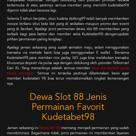
masyarakat indonesia. Dengan didukung oleh puluhan provider raksasa
terkemuka di atas, pastinya semua member yang memilih kudetabet98
dijamin tidak akan kecewa lagi.
Selama 5 tahun berjalan, situs kudeta slotking99 telah banyak memberikan
inovasi terbaru situs bola slot yang di sediakan maupun promo dan event
yang di berikan. Apalagi jenis permainan dewa slot 88 memberikan yang
terbaik bagi para bettor dan member setia Kudetabet98 denganupdate
pilihan permainan paling lengkap.
Apalagi jaman sekarang yang sudah semakin maju, selain menggunakan
transaksi via metode bank bisa juga menggunakan E wallet . Bersama
Kudetabet98 para member mix parlay 365 juga bisa melakukan transaksi
khususnya deposit via pulsa saja dengan didukung oleh provider Telkomsel
Dan XL. Yang menariknya adalah semua member
situs slot deposit pulsa
tanpa potongan
.
Semua ini tersedia pastinya dikarenakan basis agar
member kudetabet 98 bisa terus memaksimalkan tingkat kemenangan
nya.
Dewa Slot 88 Jenis
Permainan Favorit
Kudetabet98
Jaman sekarang ini
dewa slot 88
memang menjadi permainan yang sudah
mendominasi. Bagaimana tidak, jenis permainan ini memberikan layanan