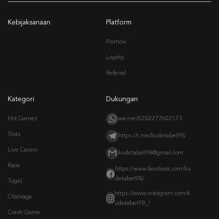
Kebijaksanaan
Platform
Promosi
Loyalty
Referral
Kategori
Dukungan
Hot Games
wa.me/6282277602113
Slots
https://t.me/kudetabet98
Live Casino
kudetabet98@gmail.com
Race
https://www.facebook.com/ku
detabet98/
Togel
https://www.instagram.com/k
Olahraga
udetabet98_/
Crash Game