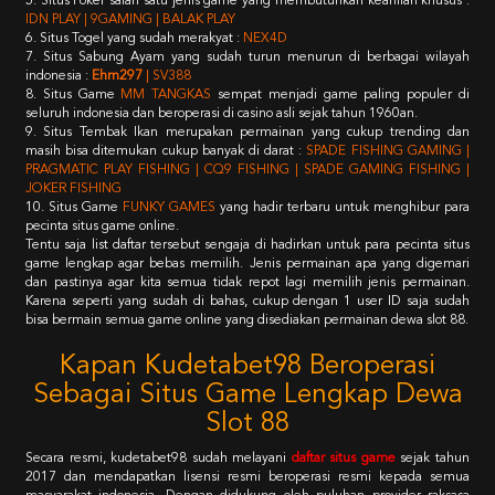
5. Situs Poker salah satu jenis game yang membutuhkan keahlian khusus :
IDN PLAY | 9GAMING | BALAK PLAY
6. Situs Togel yang sudah merakyat :
NEX4D
7. Situs Sabung Ayam yang sudah turun menurun di berbagai wilayah
indonesia :
Ehm297
| SV388
8. Situs Game
MM TANGKAS
sempat menjadi game paling populer di
seluruh indonesia dan beroperasi di casino asli sejak tahun 1960an.
9. Situs Tembak Ikan merupakan permainan yang cukup trending dan
masih bisa ditemukan cukup banyak di darat :
SPADE FISHING GAMING |
PRAGMATIC PLAY FISHING | CQ9 FISHING | SPADE GAMING FISHING |
JOKER FISHING
10. Situs Game
FUNKY GAMES
yang hadir terbaru untuk menghibur para
pecinta situs game online.
Tentu saja list daftar tersebut sengaja di hadirkan untuk para pecinta situs
game lengkap agar bebas memilih. Jenis permainan apa yang digemari
dan pastinya agar kita semua tidak repot lagi memilih jenis permainan.
Karena seperti yang sudah di bahas, cukup dengan 1 user ID saja sudah
bisa bermain semua game online yang disediakan permainan dewa slot 88.
Kapan Kudetabet98 Beroperasi
Sebagai Situs Game Lengkap Dewa
Slot 88
Secara resmi, kudetabet98 sudah melayani
daftar situs game
sejak tahun
2017 dan mendapatkan lisensi resmi beroperasi resmi kepada semua