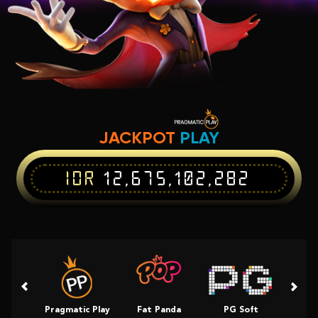
JACKPOT
PLAY
IDR
12,675,102,282
Pragmatic Play
Fat Panda
PG Soft
Slot