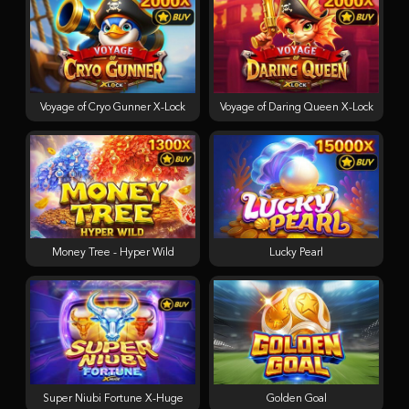
Voyage of Cryo Gunner X-Lock
Voyage of Daring Queen X-Lock
Money Tree - Hyper Wild
Lucky Pearl
Super Niubi Fortune X-Huge
Golden Goal