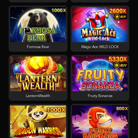
Formosa Bear
Magic Ace WILD LOCK
LanternWealth
Fruity Bonanza