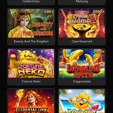
GoldenDisco
Mahjong
Beauty And The Kingdom
OpenSesameII
Fortune Neko
DragonsGate