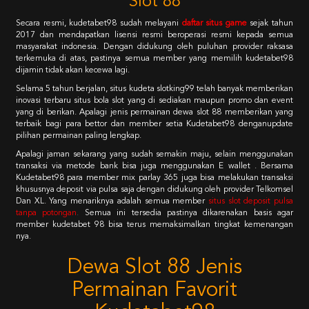
Slot 88
Secara resmi, kudetabet98 sudah melayani
daftar situs game
sejak tahun
2017 dan mendapatkan lisensi resmi beroperasi resmi kepada semua
masyarakat indonesia. Dengan didukung oleh puluhan provider raksasa
terkemuka di atas, pastinya semua member yang memilih kudetabet98
dijamin tidak akan kecewa lagi.
Selama 5 tahun berjalan, situs kudeta slotking99 telah banyak memberikan
inovasi terbaru situs bola slot yang di sediakan maupun promo dan event
yang di berikan. Apalagi jenis permainan dewa slot 88 memberikan yang
terbaik bagi para bettor dan member setia Kudetabet98 denganupdate
pilihan permainan paling lengkap.
Apalagi jaman sekarang yang sudah semakin maju, selain menggunakan
transaksi via metode bank bisa juga menggunakan E wallet . Bersama
Kudetabet98 para member mix parlay 365 juga bisa melakukan transaksi
khususnya deposit via pulsa saja dengan didukung oleh provider Telkomsel
Dan XL. Yang menariknya adalah semua member
situs slot deposit pulsa
tanpa potongan
.
Semua ini tersedia pastinya dikarenakan basis agar
member kudetabet 98 bisa terus memaksimalkan tingkat kemenangan
nya.
Dewa Slot 88 Jenis
Permainan Favorit