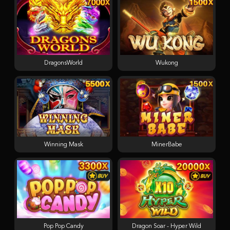
DragonsWorld
Wukong
Winning Mask
MinerBabe
Pop Pop Candy
Dragon Soar - Hyper Wild