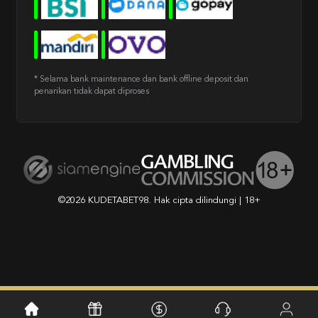
* Selama bank maintenance dan bank offline deposit dan
penarikan tidak dapat diproses
©2026 KUDETABET98. Hak cipta dilindungi | 18+