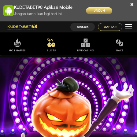
×
KUDETABET98 Aplikasi Mobile
UNDUH
Jangan tampilkan lagi hari ini
MASUK
DAFTAR
HOT GAMES
SLOTS
LIVE CASINO
RACE
;;