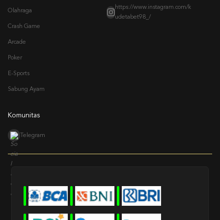
https://www.instagram.com/k
Olahraga
udetabet98_/
Crash Game
Arcade
Poker
E-Sports
Sabung Ayam
Komunitas
Telegram