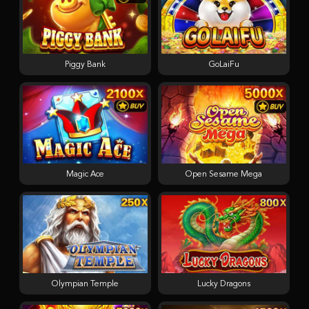
Piggy Bank
GoLaiFu
Magic Ace
Open Sesame Mega
Olympian Temple
Lucky Dragons