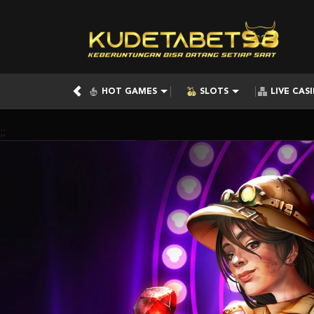
HOT GAMES
SLOTS
LIVE CAS
;;