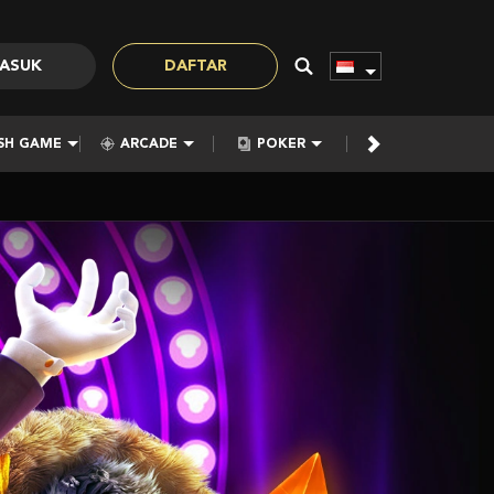
ASUK
DAFTAR
SH GAME
ARCADE
POKER
E-SPORTS