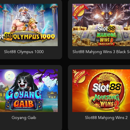
Slot88 Olympus 1000
Slot88 Mahjong Wins 3 Black S
Goyang Gaib
Slot88 Mahjong Wins 2