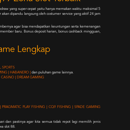
withdraw yang super cepat yaitu hanya memakan waktu maksimal 5
akan dipandu langsung oleh costumer service yang aktif 24 jam
 membernya agar bisa mendapatkan keuntungan serta kemenangan
 member baru. Bonus deposit harian, bonus cashback mingguan,
 Game Lengkap
AL SPORTS
AMING | HABANERO |
dan puluhan game lainnya.
BO CASINO | DREAM GAMING
| PRAGMATIC PLAY FISHING | CQ9 FISHING | SPADE GAMING
ri dan pastinya agar kita semua tidak repot lagi memilih jenis
a slot 88.