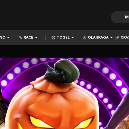
M
INO
RACE
TOGEL
OLAHRAGA
CRA