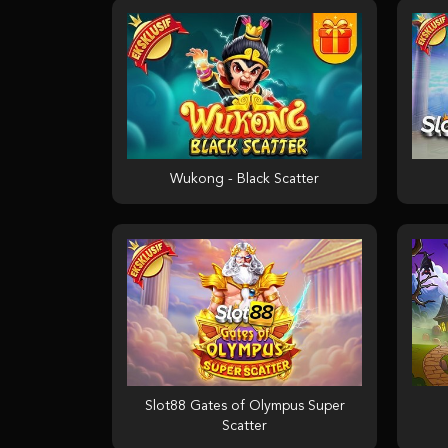
Wukong - Black Scatter
Slot88 Gates of Olympus Super
Scatter