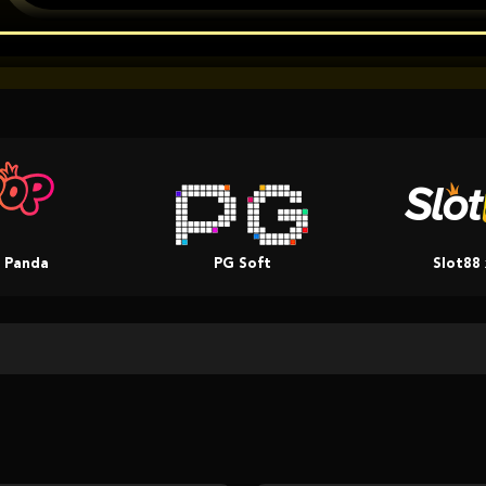
 Panda
PG Soft
Slot88 