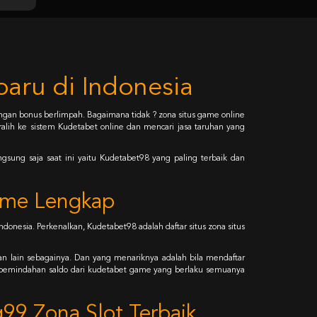
aru di Indonesia
gan bonus berlimpah. Bagaimana tidak ? zona situs game online
alih ke sistem Kudetabet online dan mencari jasa taruhan yang
gsung saja saat ini yaitu Kudetabet98 yang paling terbaik dan
Game Lengkap
donesia. Perkenalkan, Kudetabet98 adalah daftar situs zona situs
dan lain sebagainya. Dan yang menariknya adalah bila mendaftar
uk pemindahan saldo dari kudetabet game yang berlaku semuanya
99 Zona Slot Terbaik