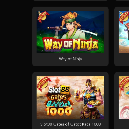
Way of Ninja
Slot88 Gates of Gatot Kaca 1000