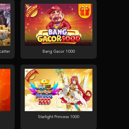
catter
Bang Gacor 1000
Starlight Princess 1000