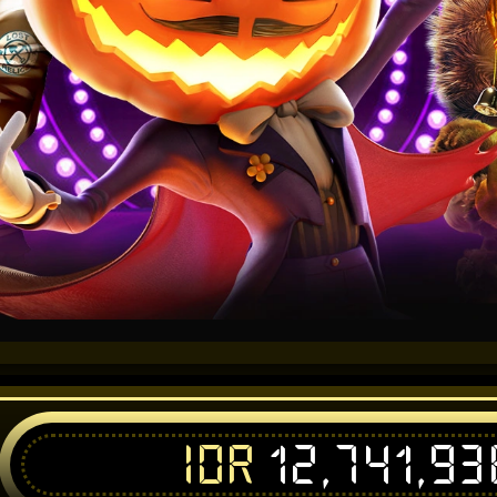
IDR
12,741,9