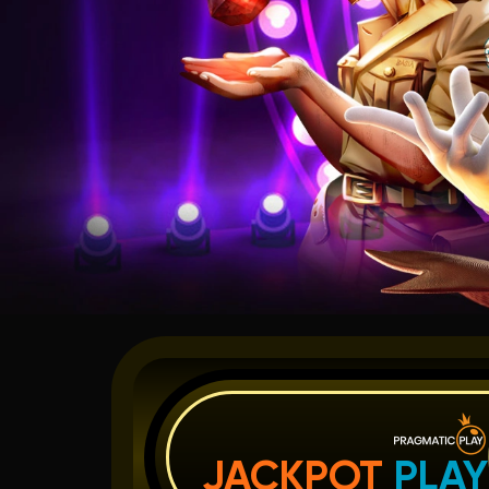
JACKPOT
PLAY