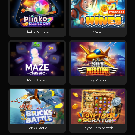
Plinko Rainbow
Mines
Maze Classic
Sky Mission
Bricks Battle
Egypt Gem Scratch