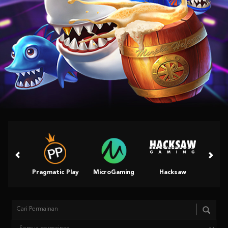
Pragmatic Play
MicroGaming
Hacksaw
King