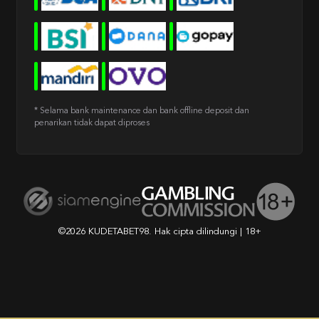
* Selama bank maintenance dan bank offline deposit dan
penarikan tidak dapat diproses
©2026 KUDETABET98. Hak cipta dilindungi | 18+