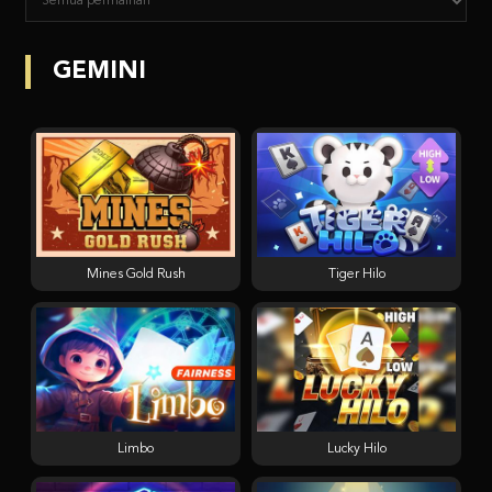
GEMINI
Mines Gold Rush
Tiger Hilo
Limbo
Lucky Hilo