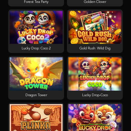
Forest Tea Party
Golden Clover
Lucky Drop: Coco 2
Gold Rush: Wild Dig
Dragon Tower
Lucky Drop-Coco