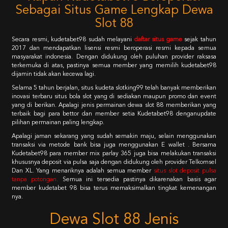
Sebagai Situs Game Lengkap Dewa
Slot 88
Secara resmi, kudetabet98 sudah melayani
daftar situs game
sejak tahun
2017 dan mendapatkan lisensi resmi beroperasi resmi kepada semua
masyarakat indonesia. Dengan didukung oleh puluhan provider raksasa
terkemuka di atas, pastinya semua member yang memilih kudetabet98
dijamin tidak akan kecewa lagi.
Selama 5 tahun berjalan, situs kudeta slotking99 telah banyak memberikan
inovasi terbaru situs bola slot yang di sediakan maupun promo dan event
yang di berikan. Apalagi jenis permainan dewa slot 88 memberikan yang
terbaik bagi para bettor dan member setia Kudetabet98 denganupdate
pilihan permainan paling lengkap.
Apalagi jaman sekarang yang sudah semakin maju, selain menggunakan
transaksi via metode bank bisa juga menggunakan E wallet . Bersama
Kudetabet98 para member mix parlay 365 juga bisa melakukan transaksi
khususnya deposit via pulsa saja dengan didukung oleh provider Telkomsel
Dan XL. Yang menariknya adalah semua member
situs slot deposit pulsa
tanpa potongan
.
Semua ini tersedia pastinya dikarenakan basis agar
member kudetabet 98 bisa terus memaksimalkan tingkat kemenangan
nya.
Dewa Slot 88 Jenis