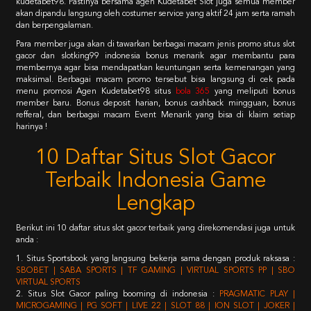
kudetabet98. Pastinya bersama agen Kudetabet Slot juga semua member
akan dipandu langsung oleh costumer service yang aktif 24 jam serta ramah
dan berpengalaman.
Para member juga akan di tawarkan berbagai macam jenis promo situs slot
gacor dan slotking99 indonesia bonus menarik agar membantu para
membernya agar bisa mendapatkan keuntungan serta kemenangan yang
maksimal. Berbagai macam promo tersebut bisa langsung di cek pada
menu promosi Agen Kudetabet98 situs
bola 365
yang meliputi bonus
member baru. Bonus deposit harian, bonus cashback mingguan, bonus
refferal, dan berbagai macam Event Menarik yang bisa di klaim setiap
harinya !
10 Daftar Situs Slot Gacor
Terbaik Indonesia Game
Lengkap
Berikut ini 10 daftar situs slot gacor terbaik yang direkomendasi juga untuk
anda :
1. Situs Sportsbook yang langsung bekerja sama dengan produk raksasa :
SBOBET | SABA SPORTS | TF GAMING | VIRTUAL SPORTS PP | SBO
VIRTUAL SPORTS
2. Situs Slot Gacor paling booming di indonesia :
PRAGMATIC PLAY |
MICROGAMING | PG SOFT | LIVE 22 | SLOT 88 | ION SLOT | JOKER |