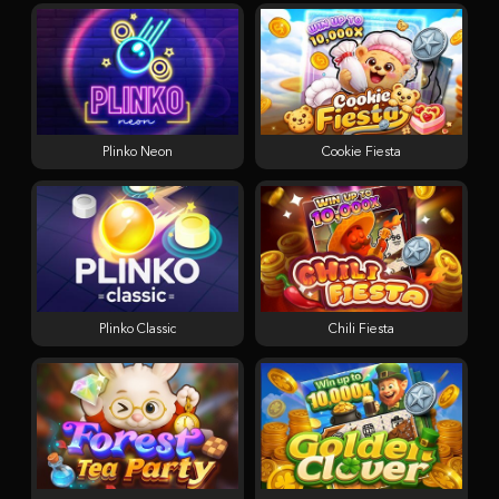
Plinko Neon
Cookie Fiesta
Plinko Classic
Chili Fiesta