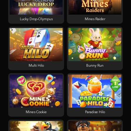
Lucky Drop-Olympus
Mines Raider
Multi Hilo
Bunny Run
Mines Cookie
Paradise Hilo