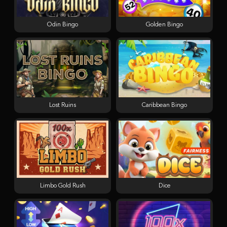
Odin Bingo
Golden Bingo
Lost Ruins
Caribbean Bingo
Limbo Gold Rush
Dice