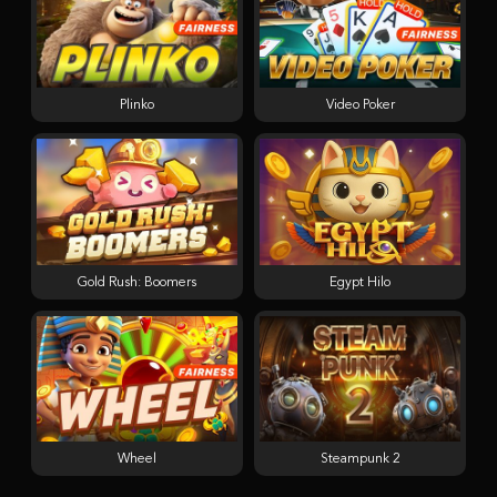
Plinko
Video Poker
Gold Rush: Boomers
Egypt Hilo
Wheel
Steampunk 2