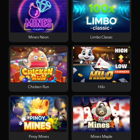
Mines Neon
Limbo Classic
Chicken Run
Hilo
Pinoy Mines
Mines Maple