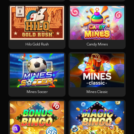
Hilo Gold Rush
Candy Mines
Mines Soccer
Mines Classic