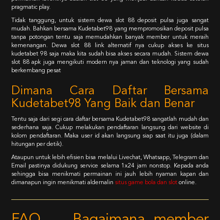
pragmatic play.
Tidak tanggung, untuk sistem dewa slot 88 deposit pulsa juga sangat
mudah. Bahkan bersama Kudetabet98 yang mempromosikan deposit pulsa
tanpa potongan tentu saja memudahkan banyak member untuk meraih
kemenangan. Dewa slot 88 link alternatif nya cukup akses ke situs
kudetabet 98 saja maka kita sudah bisa akses secara mudah. Sistem dewa
slot 88 apk juga mengikuti modern nya jaman dan teknologi yang sudah
berkembang pesat
Dimana Cara Daftar Bersama
Kudetabet98 Yang Baik dan Benar
Tentu saja dari segi cara daftar bersama Kudetabet98 sangatlah mudah dan
sederhana saja. Cukup melakukan pendaftaran langsung dari website di
kolom pendaftaran. Maka user id akan langsung siap saat itu juga (dalam
hitungan per detik).
Ataupun untuk lebih efisien bisa melalui Livechat, Whatsapp, Telegram dan
Email pastinya didukung service selama 1x24 jam nonstop. Kepada anda
sehingga bisa menikmati permainan ini jauh lebih nyaman kapan dan
dimanapun ingin menikmati aldernalin
situs game bola dan slot
online.