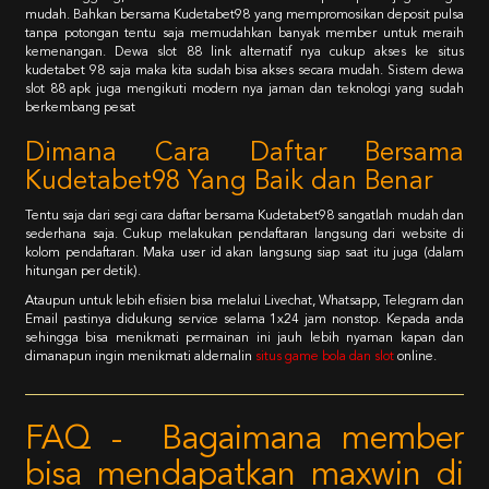
mudah. Bahkan bersama Kudetabet98 yang mempromosikan deposit pulsa
tanpa potongan tentu saja memudahkan banyak member untuk meraih
kemenangan. Dewa slot 88 link alternatif nya cukup akses ke situs
kudetabet 98 saja maka kita sudah bisa akses secara mudah. Sistem dewa
slot 88 apk juga mengikuti modern nya jaman dan teknologi yang sudah
berkembang pesat
Dimana Cara Daftar Bersama
Kudetabet98 Yang Baik dan Benar
Tentu saja dari segi cara daftar bersama Kudetabet98 sangatlah mudah dan
sederhana saja. Cukup melakukan pendaftaran langsung dari website di
kolom pendaftaran. Maka user id akan langsung siap saat itu juga (dalam
hitungan per detik).
Ataupun untuk lebih efisien bisa melalui Livechat, Whatsapp, Telegram dan
Email pastinya didukung service selama 1x24 jam nonstop. Kepada anda
sehingga bisa menikmati permainan ini jauh lebih nyaman kapan dan
dimanapun ingin menikmati aldernalin
situs game bola dan slot
online.
FAQ - Bagaimana member
bisa mendapatkan maxwin di