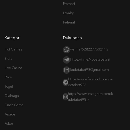
Promosi
Loyalty
Referral
Kategori
Dukungan
Hot Games
wa.me/6282277602113
Slots
https://t.me/kudetabet98
Live Casino
kudetabet98@gmail.com
Race
https://www.facebook.com/ku
detabet98/
Togel
https://www.instagram.com/k
Olahraga
udetabet98_/
Crash Game
Arcade
Poker