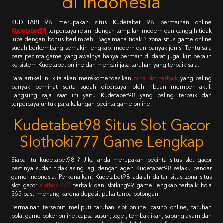
di Indonesia
KUDETABET98 merupakan situs Kudetabet 98 permainan online
Kudetabet98
terpercaya resmi dengan tampilan modern dan canggih tidak
lupa dengan bonus berlimpah. Bagaimana tidak ? zona situs game online
sudah berkembang semakin lengkap, modern dan banyak jenis. Tentu saja
para pecinta game yang awalnya hanya bermain di darat juga ikut beralih
ke sistem Kudetabet online dan mencari jasa taruhan yang terbaik saja.
Para artikel ini kita akan merekomendasikan
zona slot terbaik
yang paling
banyak peminat serta sudah dipercayai oleh ribuan member aktif.
Langsung saja saat ini yaitu Kudetabet98 yang paling terbaik dan
terpercaya untuk para kalangan pecinta game online.
Kudetabet98 Situs Slot Gacor
Slothoki777 Game Lengkap
Siapa itu kudetabet98 ? Jika anda merupakan pecinta situs slot gacor
pastinya sudah tidak asing lagi dengan agen Kudetabet98 selaku bandar
game indonesia. Perkenalkan, Kudetabet98 adalah daftar situs zona situs
slot gacor
slothoki777
terbaik dan slotking99 game lengkap terbaik bola
365 pasti menang karena deposit pulsa tanpa potongan.
Permainan tersebut meliputi taruhan slot online, casino online, taruhan
bola, game poker online, capsa susun, togel, tembak ikan, sabung ayam dan