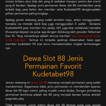
inovasi terbaru situs bola slot yang di sediakan maupun promo dan event
yang di berikan. Apalagi jenis permainan dewa slot 88 memberikan yang
terbaik bagi para bettor dan member setia Kudetabet98 denganupdate
pilihan permainan paling lengkap.
Apalagi jaman sekarang yang sudah semakin maju, selain menggunakan
transaksi via metode bank bisa juga menggunakan E wallet . Bersama
Kudetabet98 para member mix parlay 365 juga bisa melakukan transaksi
khususnya deposit via pulsa saja dengan didukung oleh provider Telkomsel
Dan XL. Yang menariknya adalah semua member
situs slot deposit pulsa
tanpa potongan
.
Semua ini tersedia pastinya dikarenakan basis agar
member kudetabet 98 bisa terus memaksimalkan tingkat kemenangan
nya.
Dewa Slot 88 Jenis
Permainan Favorit
Kudetabet98
Jaman sekarang ini
dewa slot 88
memang menjadi permainan yang sudah
mendominasi. Bagaimana tidak, jenis permainan ini memberikan layanan
dewa slot 88 login sistem paling mudah untuk dicoba. Dengan primadona
permainan favoritnya adalah slot 88 yang menjadi barisan kedua setelah
pragmatic play.
Tidak tanggung, untuk sistem dewa slot 88 deposit pulsa juga sangat