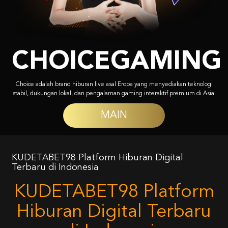
CHOICEGAMING
Choice adalah brand hiburan live asal Eropa yang menyediakan teknologi
stabil, dukungan lokal, dan pengalaman gaming interaktif premium di Asia.
MAIN
KUDETABET98 Platform Hiburan Digital
Terbaru di Indonesia
KUDETABET98 Platform
Hiburan Digital Terbaru