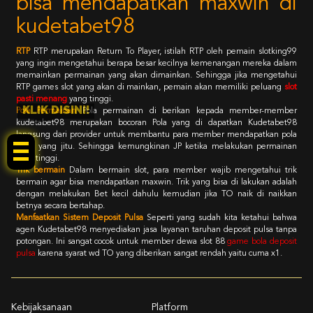
bisa mendapatkan maxwin di
kudetabet98
RTP
RTP merupakan Return To Player, istilah RTP oleh pemain slotking99
yang ingin mengetahui berapa besar kecilnya kemenangan mereka dalam
memainkan permainan yang akan dimainkan. Sehingga jika mengetahui
RTP games slot yang akan di mainkan, pemain akan memiliki peluang
slot
pasti menang
yang tinggi.
KLIK DISINI!
Pola Permainan
Pola permainan di berikan kepada member-member
kudetabet98 merupakan bocoran Pola yang di dapatkan Kudetabet98
langsung dari provider untuk membantu para member mendapatkan pola
main yang jitu. Sehingga kemungkinan JP ketika melakukan permainan
akan tinggi.
Trik bermain
Dalam bermain slot, para member wajib mengetahui trik
bermain agar bisa mendapatkan maxwin. Trik yang bisa di lakukan adalah
dengan melakukan Bet kecil dahulu kemudian jika TO naik di naikkan
betnya secara bertahap.
Manfaatkan Sistem Deposit Pulsa
Seperti yang sudah kita ketahui bahwa
agen Kudetabet98 menyediakan jasa layanan taruhan deposit pulsa tanpa
potongan. Ini sangat cocok untuk member dewa slot 88
game bola deposit
pulsa
karena syarat wd TO yang diberikan sangat rendah yaitu cuma x1.
Kebijaksanaan
Platform