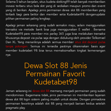
Selama 5 tahun berjalan, situs kudeta slotking99 telah banyak memberikan
inovasi terbaru situs bola slot yang di sediakan maupun promo dan event
yang di berikan. Apalagi jenis permainan dewa slot 88 memberikan yang
terbaik bagi para bettor dan member setia Kudetabet98 denganupdate
pilihan permainan paling lengkap.
Apalagi jaman sekarang yang sudah semakin maju, selain menggunakan
transaksi via metode bank bisa juga menggunakan E wallet . Bersama
Kudetabet98 para member mix parlay 365 juga bisa melakukan transaksi
khususnya deposit via pulsa saja dengan didukung oleh provider Telkomsel
Dan XL. Yang menariknya adalah semua member
situs slot deposit pulsa
tanpa potongan
.
Semua ini tersedia pastinya dikarenakan basis agar
member kudetabet 98 bisa terus memaksimalkan tingkat kemenangan
nya.
Dewa Slot 88 Jenis
Permainan Favorit
Kudetabet98
Jaman sekarang ini
dewa slot 88
memang menjadi permainan yang sudah
mendominasi. Bagaimana tidak, jenis permainan ini memberikan layanan
dewa slot 88 login sistem paling mudah untuk dicoba. Dengan primadona
permainan favoritnya adalah slot 88 yang menjadi barisan kedua setelah
pragmatic play.