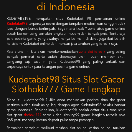
di Indonesia
KUDETABET98 merupakan situs Kudetabet 98 permainan online
Kudetabet98
terpercaya resmi dengan tampilan modern dan canggih tidak
lupa dengan bonus berlimpah. Bagaimana tidak ? zona situs game online
sudah berkembang semakin lengkap, modern dan banyak jenis. Tentu saja
para pecinta game yang awalnya hanya bermain di darat juga ikut beralih
ke sistem Kudetabet online dan mencari jasa taruhan yang terbaik saja.
Para artikel ini kita akan merekomendasikan
zona slot terbaik
yang paling
banyak peminat serta sudah dipercayai oleh ribuan member aktif.
Langsung saja saat ini yaitu Kudetabet98 yang paling terbaik dan
terpercaya untuk para kalangan pecinta game online.
Kudetabet98 Situs Slot Gacor
Slothoki777 Game Lengkap
Siapa itu kudetabet98 ? Jika anda merupakan pecinta situs slot gacor
pastinya sudah tidak asing lagi dengan agen Kudetabet98 selaku bandar
game indonesia. Perkenalkan, Kudetabet98 adalah daftar situs zona situs
slot gacor
slothoki777
terbaik dan slotking99 game lengkap terbaik bola
365 pasti menang karena deposit pulsa tanpa potongan.
Permainan tersebut meliputi taruhan slot online, casino online, taruhan