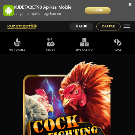
×
KUDETABET98 Aplikasi Mobile
UNDUH
Jangan tampilkan lagi hari ini
MASUK
DAFTAR
HOT GAMES
SLOTS
LIVE CASINO
RACE
;;