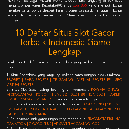
maksimal. Berbagai macam promo tersebut bisa langsung di cek pada
menu promosi Agen Kudetabet98 situs
bola 365
yang meliputi bonus
member baru. Bonus deposit harian, bonus cashback mingguan, bonus
refferal, dan berbagai macam Event Menarik yang bisa di klaim setiap
harinya !
10 Daftar Situs Slot Gacor
Terbaik Indonesia Game
Lengkap
Berikut ini 10 daftar situs slot gacor terbaik yang direkomendasi juga untuk
anda :
1. Situs Sportsbook yang langsung bekerja sama dengan produk raksasa :
SBOBET | SABA SPORTS | TF GAMING | VIRTUAL SPORTS PP | SBO
VIRTUAL SPORTS
2. Situs Slot Gacor paling booming di indonesia :
PRAGMATIC PLAY |
MICROGAMING | PG SOFT | LIVE 22 | SLOT 88 | ION SLOT | JOKER |
SPADE GAMING | HABANERO |
dan puluhan game lainnya.
3. Situs Live Casino paling lengkap dan populer :
ION CASINO | MG LIVE |
EVO GAMING | SEXY BACCARAT | PRETTY GAMING | ASIA GAMING | SBO
CASINO | DREAM GAMING
4. Situs Arcade jenis game ringan yang menghibur :
PRAGMATIC FISHING |
GAMATRON | GIOCCO PLUS | ADVANTPLAY GAMING | CQ9