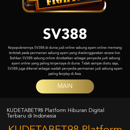
SV388
Kepopulerannya SV388 di dunia judi online sabung ayam online memang
terletak pada permainan sabung ayam yang diselenggarakan secara live.
Bahkan SV388 sabung online dinobatkan sebagai penyedia judi sabung
ayam online yang paling terpercaya di dunia. Tidak sampai disitu saja,
SV388 juga dikenal sebagai wadah penyedia permainan judi sabung ayam
paling fairplay di Asia.
MAIN
KUDETABET98 Platform Hiburan Digital
Terbaru di Indonesia