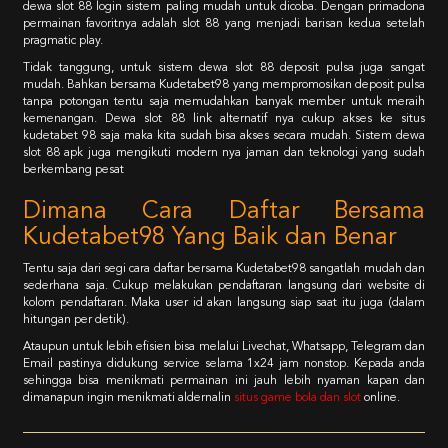
dewa slot 88 login sistem paling mudah untuk dicoba. Dengan primadona
permainan favoritnya adalah slot 88 yang menjadi barisan kedua setelah
pragmatic play.
Tidak tanggung, untuk sistem dewa slot 88 deposit pulsa juga sangat
mudah. Bahkan bersama Kudetabet98 yang mempromosikan deposit pulsa
tanpa potongan tentu saja memudahkan banyak member untuk meraih
kemenangan. Dewa slot 88 link alternatif nya cukup akses ke situs
kudetabet 98 saja maka kita sudah bisa akses secara mudah. Sistem dewa
slot 88 apk juga mengikuti modern nya jaman dan teknologi yang sudah
berkembang pesat
Dimana Cara Daftar Bersama
Kudetabet98 Yang Baik dan Benar
Tentu saja dari segi cara daftar bersama Kudetabet98 sangatlah mudah dan
sederhana saja. Cukup melakukan pendaftaran langsung dari website di
kolom pendaftaran. Maka user id akan langsung siap saat itu juga (dalam
hitungan per detik).
Ataupun untuk lebih efisien bisa melalui Livechat, Whatsapp, Telegram dan
Email pastinya didukung service selama 1x24 jam nonstop. Kepada anda
sehingga bisa menikmati permainan ini jauh lebih nyaman kapan dan
dimanapun ingin menikmati aldernalin
situs game bola dan slot
online.