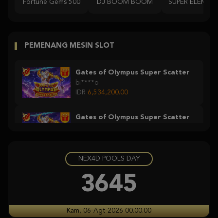
Fortune Gems 500
DJ BOOM BOOM
PEMENANG MESIN SLOT
Gates of Olympus Super Scatter
bi****o
IDR
6,534,200.00
Gates of Olympus Super Scatter
rahma****2
IDR
2,138,000.00
NEX4D POOLS DAY
Gates of Gatot Kaca 1000
bpkais****1
3645
IDR
2,106,480.00
Sweet Bonanza 1000
Kam, 06-Agt-2026 00.00.00
yudiga****1