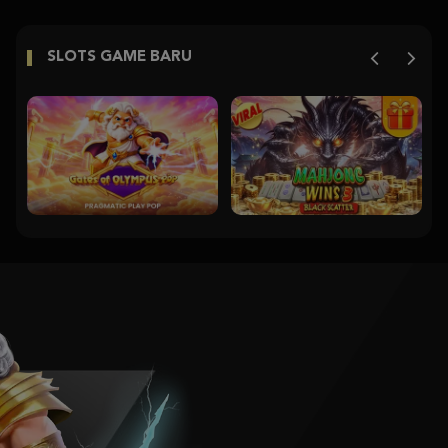
IDR
1,843,010.00
SLOTS GAME BARU
Gates of Olympus Super Scatter
rahma****2
IDR
1,614,900.00
Mahjong Wins 3 – Black Scatter
rahmads****t
IDR
1,216,750.00
Sweet Bonanza 1000 Dice
j****3
IDR
991,350.00
Gates of Olympus Super Scatter
o****a
IDR
988,350.00
Starlight Princess Super Scatter